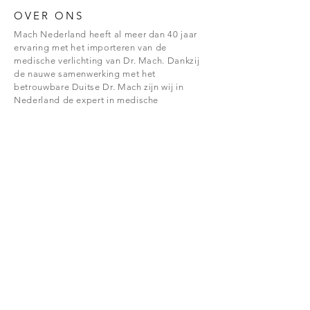
OVER ONS
Mach Nederland heeft al meer dan 40 jaar
ervaring met het importeren van de
medische verlichting van Dr. Mach. Dankzij
de nauwe samenwerking met het
betrouwbare Duitse Dr. Mach zijn wij in
Nederland de expert in medische
verlichting!
NIEUWS
U kunt nu bij onze eigen technische support
terecht voor het maken van een service,
onderhoud en/of reparatie afspraak.
TECHNISCH SUPPORT