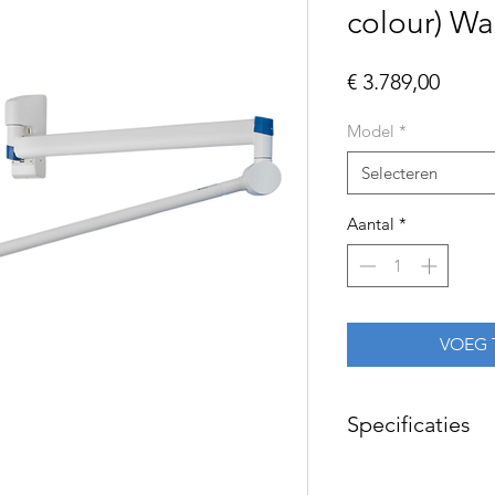
colour) W
Prijs
€ 3.789,00
Model
*
Selecteren
Aantal
*
VOEG 
Specificaties
Kleurweergave Ra=9
Lichtveld grootte 18c