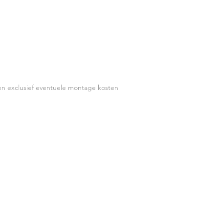
elbaar 3.750 - 4.750K
handgreep
00-250V 50-60 Hz
x (in 1 mtr)
en exclusief eventuele montage kosten