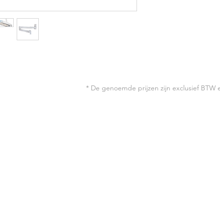
Kleurtemperatuur inst
Met steriliseerbare 
Elektronische trafo 1
Aan / Uit schakelaar
Aantal LED's 26
Inclusief dimmer
Aantal Lux 110.000 Lu
* De genoemde prijzen zijn exclusief BTW 