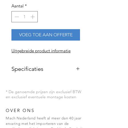
Aantal
*
VOEG TOE AAN OFFERTE
Uitgebreide product informatie
Specificaties
Kleurweergave Ra=95
Lichtveld grootte 13-18cm
* De genoemde prijzen zijn exclusief BTW
Kleurtemperatuur 4.500K
en exclusief eventuele montage kosten
Elektronische trafo 100-250V 50-60 Hz
Aan / Uit schakelaar
Aantal LED's 12
OVER ONS
Inclusief dimmer
Mach Nederland heeft al meer dan 40 jaar
Aantal Lux 50.000 Lux (in 1 mtr)
ervaring met het importeren van de