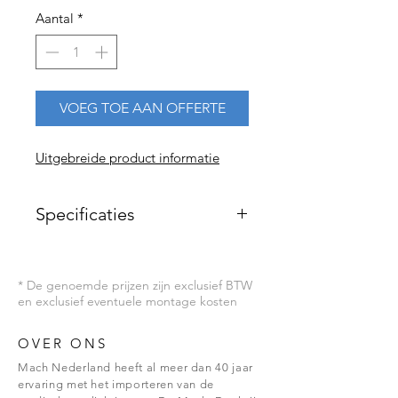
Aantal
*
VOEG TOE AAN OFFERTE
Uitgebreide product informatie
Specificaties
Kleurweergave Ra=95
Lichtveld grootte 13-18cm
* De genoemde prijzen zijn exclusief BTW
Kleurtemperatuur 4.500K
en exclusief eventuele montage kosten
Elektronische trafo 100-250V 50-60 Hz
Aan / Uit schakelaar
Aantal LED's 12
OVER ONS
Inclusief dimmer
Mach Nederland heeft al meer dan 40 jaar
Aantal Lux 50.000 Lux (in 1 mtr)
ervaring met het importeren van de