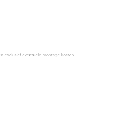
500K
00-250V 50-60 Hz
 (in 1 mtr)
en exclusief eventuele montage kosten