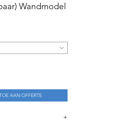
rbaar) Wandmodel
TOE AAN OFFERTE
5
-19cm