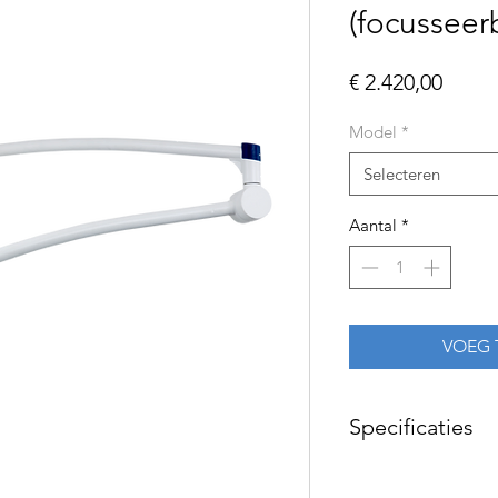
(focussee
Prijs
€ 2.420,00
Model
*
Selecteren
Aantal
*
VOEG 
Specificaties
Kleurweergave Ra=9
Lichtveld grootte 13