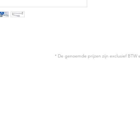
Kleurtemperatuur 4.
Elektronische trafo 1
Aan / Uit schakelaar
Aantal LED's 19
Inclusief dimmer
Aantal Lux 70.000 Lux
* De genoemde prijzen zijn exclusief BTW 