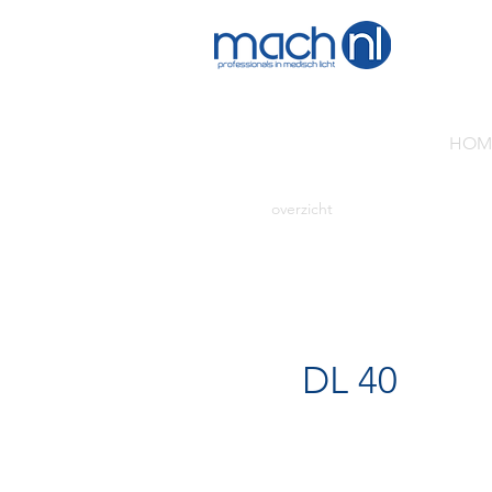
HOM
overzicht
DL 40