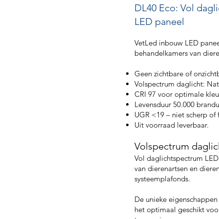
DL40 Eco: Vol dagli
LED paneel
VetLed inbouw LED paneel
behandelkamers van dieren
Geen zichtbare of onzichtba
Volspectrum daglicht: Natuu
CRI 97 voor optimale kle
Levensduur 50.000 brand
UGR <19 – niet scherp of f
Uit voorraad leverbaar.
Volspectrum daglic
Vol daglichtspectrum LE
van dierenartsen en diere
systeemplafonds.
De unieke eigenschappen 
het optimaal geschikt voor