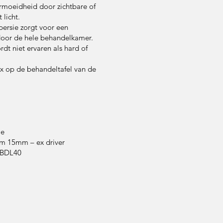
vermoeidheid door zichtbare of
 licht.
ersie zorgt voor een
 door de hele behandelkamer.
rdt niet ervaren als hard of
x op de behandeltafel van de
ie
m 15mm – ex driver
OBDL40