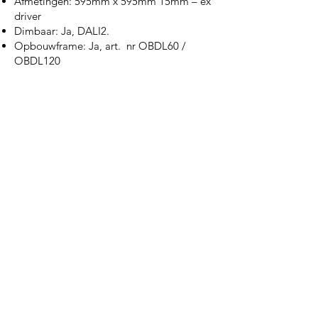
Afmetingen: 595mm x 595mm 15mm – ex
driver
Dimbaar: Ja, DALI2.
Opbouwframe: Ja, art. nr OBDL60 /
OBDL120
OVER ONS
Mach Nederland heeft al meer dan 40 jaar
ervaring met het importeren van de
medische verlichting van Dr. Mach. Dankzij
de nauwe samenwerking met het
betrouwbare Duitse Dr. Mach zijn wij in
Nederland de expert in medische
verlichting!
NIEUWS
U kunt nu bij onze eigen technische support
terecht voor het maken van een service,
onderhoud en/of reparatie afspraak.
TECHNISCH SUPPORT