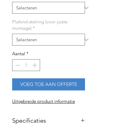
Plafond-stelring (voor juiste
montage)
*
Aantal
*
VOEG TOE AAN OFFERTE
Uitgebreide product informatie
Specificaties
Kleurweergave Ra=96