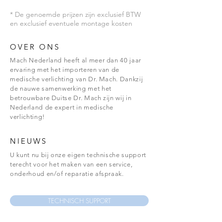
Lichtveld grootte 19cm
* De genoemde prijzen zijn exclusief BTW
Kleurtemperatuur 4.500K
en exclusief eventuele montage kosten
Met steriliseerbare handgreep
Elektronische trafo 100-250V 50-60 Hz
op flens
OVER ONS
Aan / Uit schakelaar
Mach Nederland heeft al meer dan 40 jaar
Aantal LED's 26
ervaring met het importeren van de
Inclusief dimmer
medische verlichting van Dr. Mach. Dankzij
Aantal Lux 110.000 Lux (in 1 mtr)
de nauwe samenwerking met het
betrouwbare Duitse Dr. Mach zijn wij in
Nederland de expert in medische
verlichting!
NIEUWS
U kunt nu bij onze eigen technische support
terecht voor het maken van een service,
onderhoud en/of reparatie afspraak.
TECHNISCH SUPPORT