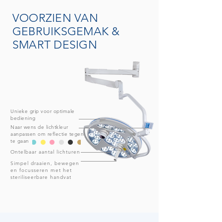
VOORZIEN VAN
GEBRUIKSGEMAK &
SMART DESIGN
Unieke grip voor optimale
bediening
Naar wens de lichtkleur
aanpassen om reflectie tegen
te gaan
Ontelbaar aantal lichturen
Simpel draaien, bewegen
en focusseren met het
steriliseerbare handvat