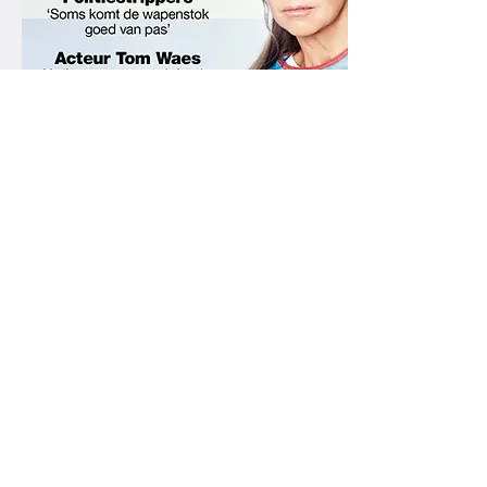
* Cover foto Linda magazine nr. 211- feb
2022
UNIEK IN ELK OPZICHT
OP VOORRAAD
Mach Nederland heeft de populairste
lampen voor u op voorraad