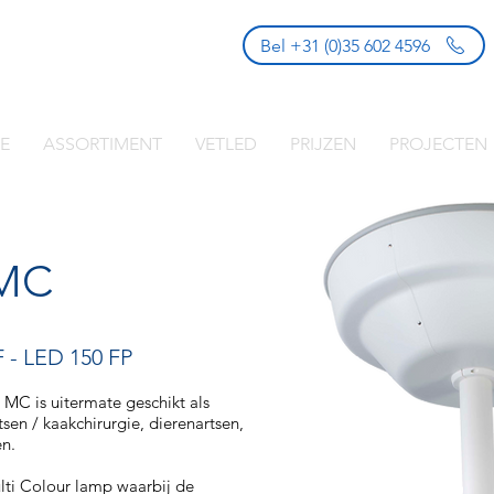
Bel +31 (0)35 602 4596
E
ASSORTIMENT
VETLED
PRIJZEN
PROJECTEN
 MC
F
-
LED 150 FP
MC is uitermate geschikt als
sen / kaakchirurgie, dierenartsen,
en.
ti Colour lamp waarbij de