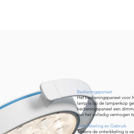
Bedieningspaneel
Het bedieningspaneel voor he
lamp is op de lampenkop gem
bedieningspaneel een dimm
van het volledig vermogen 
Ontwikkeling en Gebruik
Tijdens de ontwikkeling is v