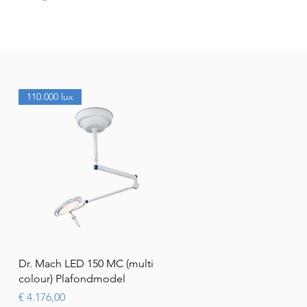
110.000 lux
Snel overzicht
Dr. Mach LED 150 MC (multi
colour) Plafondmodel
Prijs
€ 4.176,00