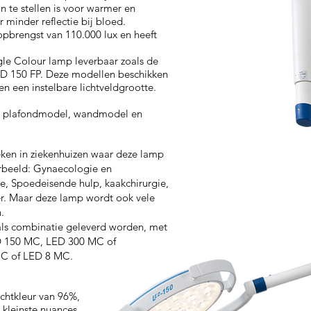
in te stellen is voor warmer en
r minder reflectie bij bloed.
opbrengst van 110.000 lux en heeft
gle Colour lamp leverbaar zoals de
D 150 FP. Deze modellen beschikken
n een instelbare lichtveldgrootte.
ls plafondmodel, wandmodel en
ieken in ziekenhuizen waar deze lamp
orbeeld: Gynaecologie en
e, Spoedeisende hulp, kaakchirurgie,
. Maar deze lamp wordt ook vele
.
ls combinatie geleverd worden, met
D 150 MC, LED 300 MC of
MC of LED 8 MC.
chtkleur van 96%,
e kleinste nuances