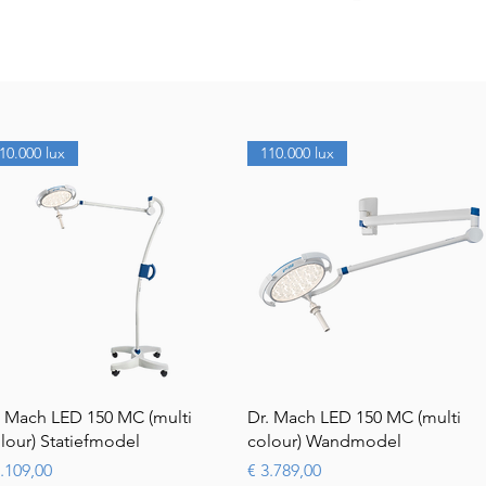
10.000 lux
110.000 lux
Snel overzicht
Snel overzicht
. Mach LED 150 MC (multi
Dr. Mach LED 150 MC (multi
lour) Statiefmodel
colour) Wandmodel
js
Prijs
4.109,00
€ 3.789,00