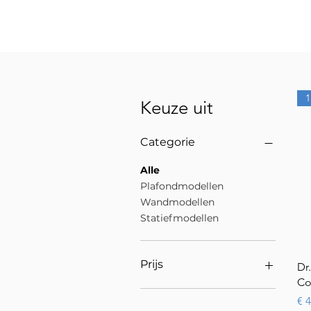
1
Keuze uit
Categorie
Alle
Plafondmodellen
Wandmodellen
Statiefmodellen
Prijs
Dr
Co
Pri
€ 
€ 3.789
€ 4.176