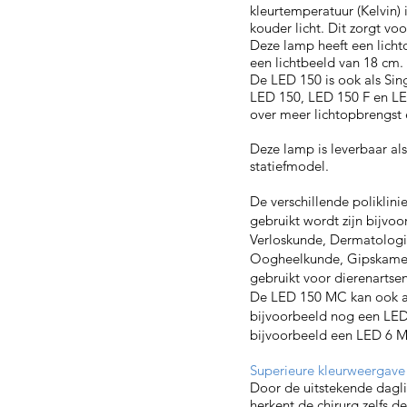
kleurtemperatuur (Kelvin) 
kouder licht. Dit zorgt voo
Deze lamp heeft een licht
een lichtbeeld van 18 cm.
De LED 150 is ook als Sin
LED 150, LED 150 F en LE
over meer lichtopbrengst e
Deze lamp is leverbaar a
statiefmodel.
De verschillende poliklin
gebruikt wordt zijn bijvo
Verloskunde, Dermatologi
Oogheelkunde, Gipskamer
gebruikt voor dierenartsen
De LED 150 MC kan ook a
bijvoorbeeld nog een LE
bijvoorbeeld een LED 6 
Superieure kleurweergave
Door de uitstekende dagli
herkent de chirurg zelfs d