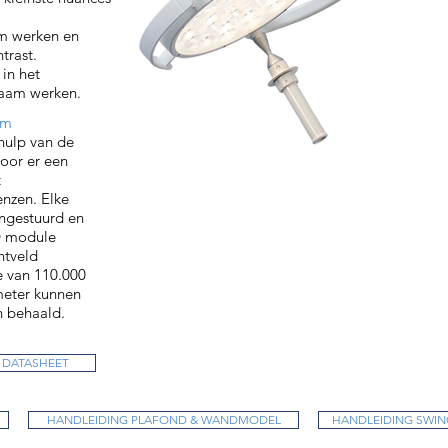
m werken en
trast.
in het
naam werken.
em
hulp van de
oor er een
t
nzen. Elke
angestuurd en
D module
htveld
e van 110.000
meter kunnen
 behaald.
DATASHEET
HANDLEIDING PLAFOND & WANDMODEL
HANDLEIDING SWING