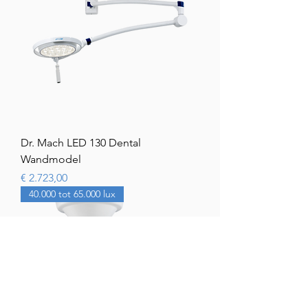
Dr. Mach LED 130 Dental
Wandmodel
Prijs
€ 2.723,00
40.000 tot 65.000 lux