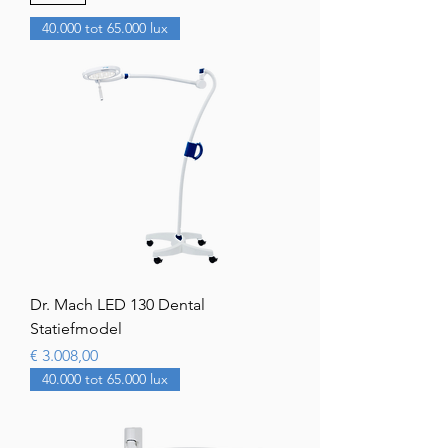
40.000 tot 65.000 lux
Dr. Mach LED 130 Dental
Statiefmodel
Prijs
€ 3.008,00
40.000 tot 65.000 lux